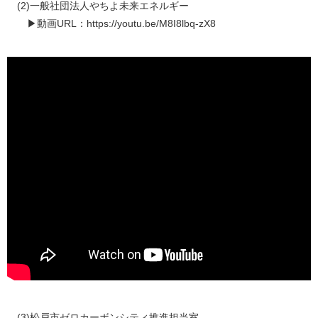
​(2)一般社団法人やちよ未来エネルギー
▶動画URL：https://youtu.be/M8I8lbq-zX8
​​(3)松戸市ゼロカーボンシティ推進担当室