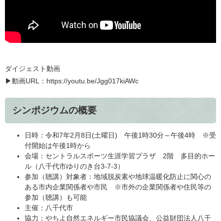
ダイジェスト動画
​▶動画URL：https://youtu.be/Jgg017kiAWc
シンポジウムの概要
日時：令和7年2月8日(土曜日) 午後1時30分～午後4時 ※受
付開始は午後1時から
会場：セントラルスポーツ生涯学習プラザ 2階 多目的ホー
ル（八千代市ゆりのき台3-7-3）
参加（聴講）対象者：地域脱炭素や地球温暖化防止に関心の
ある市内企業関係者や市民 ※市外の企業関係者や住民等の
参加（聴講）も可能
主催：八千代市
協力：やちよ自然エネルギー市民協議会、公益財団法人八千