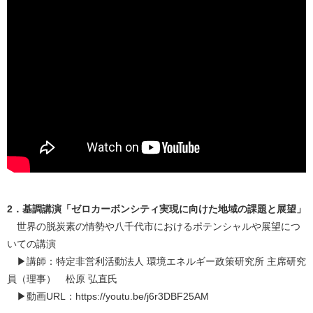
2．基調講演「ゼロカーボンシティ実現に向けた地域の課題と展望」
世界の脱炭素の情勢や八千代市におけるポテンシャルや展望につ
いての講演
▶講師：特定非営利活動法人 環境エネルギー政策研究所 主席研究
員（理事） 松原 弘直氏
▶動画URL：https://youtu.be/j6r3DBF25AM