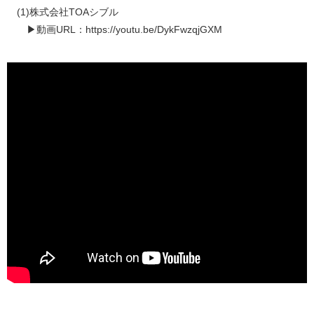
(1)株式会社TOAシブル
▶動画URL：https://youtu.be/DykFwzqjGXM