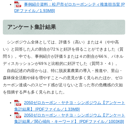
事例紹介資料：松戸市ゼロカーボンシティ推進担当室 [P
DFファイル／1.93MB]
アンケート集計結果
シンポジウム全体としては、評価５（高い）または４（やや高
い）と回答した人の割合が72％と好評を得ることができました（質
問５）。中でも、事例紹介が評価５または４の割合が66％、パネル
ディスカッションが69％と比較的に好評でした（質問３・４）。
自由記述の内容からは、特に脱炭素農業の導入・推進や、里山・
森林保全活動や緑を増やすことへの意見が多く見られたほか、ゼロ
カーボン達成へのスピード感が足りないと言った市の危機感の欠如
を指摘する声も多く見られました。
2050ゼロカーボン・ヤチヨ・シンポジウム【アンケート
集計結果】 [PDFファイル／1.33MB]
2050ゼロカーボン・ヤチヨ・シンポジウム【アンケート
集計結果／関心傾向・キーワード】 [PDFファイル／1003KB]