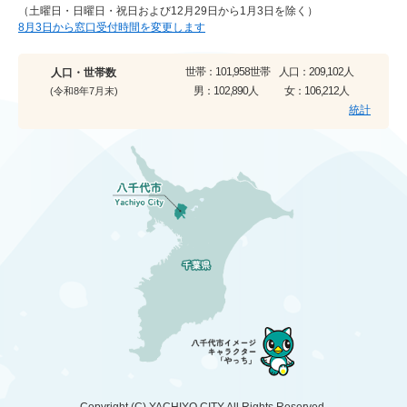
（土曜日・日曜日・祝日および12月29日から1月3日を除く）
8月3日から窓口受付時間を変更します
世帯：
101,958世帯
人口：
209,102人
人口・世帯数
男：
102,890人
女：
106,212人
(令和8年7月末)
統計
Copyright (C)
YACHIYO CITY
All Rights Reserved.