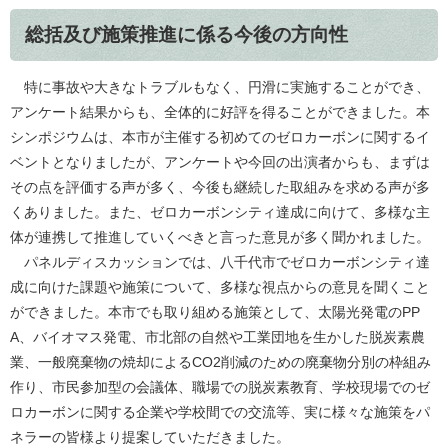
総括及び施策推進に係る今後の方向性
特に事故や大きなトラブルもなく、円滑に実施することができ、
アンケート結果からも、全体的に好評を得ることができました。本
シンポジウムは、本市が主催する初めてのゼロカーボンに関するイ
ベントとなりましたが、アンケートや今回の出演者からも、まずは
その点を評価する声が多く、今後も継続した取組みを求める声が多
くありました。また、ゼロカーボンシティ達成に向けて、多様な主
体が連携して推進していくべきと言った意見が多く聞かれました。
パネルディスカッションでは、八千代市でゼロカーボンシティ達
成に向けた課題や施策について、多様な視点からの意見を聞くこと
ができました。本市でも取り組める施策として、太陽光発電のPP
A、バイオマス発電、市北部の自然や工業団地を生かした脱炭素農
業、一般廃棄物の焼却によるCO2削減のための廃棄物分別の枠組み
作り、市民参加型の会議体、職場での脱炭素教育、学校現場でのゼ
ロカーボンに関する企業や学校間での交流等、実に様々な施策をパ
ネラーの皆様より提案していただきました。