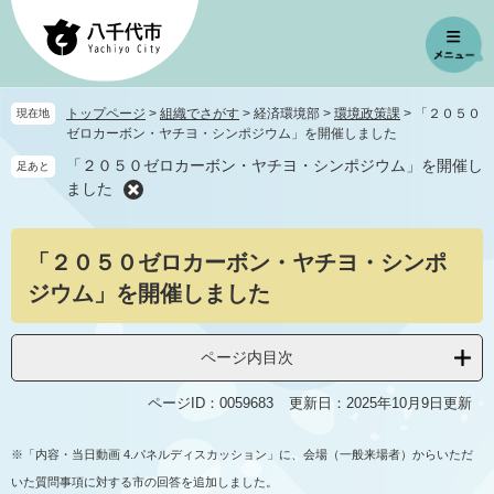
ペ
メ
ー
ニ
ジ
ュ
の
ー
先
を
トップページ
>
組織でさがす
>
経済環境部
>
環境政策課
>
「２０５０
現在地
頭
飛
ゼロカーボン・ヤチヨ・シンポジウム」を開催しました
で
ば
「２０５０ゼロカーボン・ヤチヨ・シンポジウム」を開催し
足あと
す
し
ました
。
て
本
本
文
「２０５０ゼロカーボン・ヤチヨ・シンポ
文
へ
ジウム」を開催しました
ページ内目次
ページID：0059683
更新日：2025年10月9日更新
※「内容・当日動画 4.パネルディスカッション」に、会場（一般来場者）からいただ
いた質問事項に対する市の回答を追加しました。