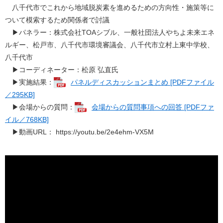
​ 八千代市でこれから地域脱炭素を進めるための方向性・施策等に
ついて模索するため関係者で討議
▶パネラー：株式会社TOAシブル、一般社団法人やちよ未来エネ
ルギー、松戸市、八千代市環境審議会、八千代市立村上東中学校、
八千代市
▶コーディネーター：松原 弘直氏
​ ▶実施結果：
パネルディスカッションまとめ [PDFファイル
／295KB]
▶会場からの質問：
会場からの質問事項への回答 [PDFファ
イル／768KB]
​ ▶動画URL： https://youtu.be/2e4ehm-VX5M