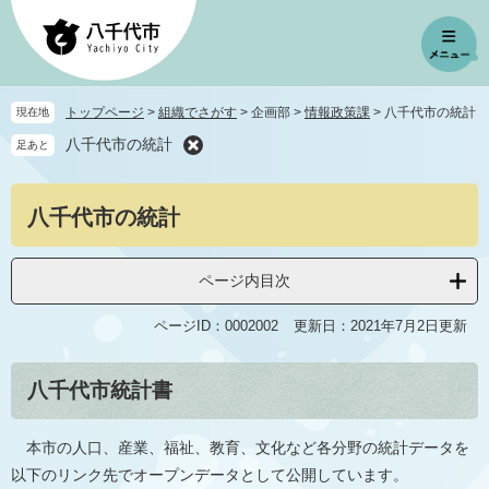
ペ
メ
ー
ニ
ジ
ュ
の
ー
先
を
トップページ
>
組織でさがす
>
企画部
>
情報政策課
>
八千代市の統計
現在地
頭
飛
八千代市の統計
足あと
で
ば
す
し
。
て
本
八千代市の統計
本
文
文
へ
ページ内目次
ページID：0002002
更新日：2021年7月2日更新
八千代市統計書
本市の人口、産業、福祉、教育、文化など各分野の統計データを
以下のリンク先でオープンデータとして公開しています。