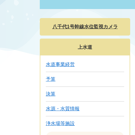
八千代1号幹線水位監視カメラ
上水道
水道事業経営
予算
決算
水源・水質情報
浄水場等施設