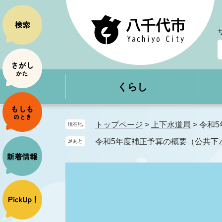
ペ
メ
ー
ニ
ジ
ュ
の
ー
先
を
頭
飛
で
ば
くらし
す
し
。
て
本
文
トップページ
>
上下水道局
>
令和
現在地
へ
令和5年度補正予算の概要（公共下
足あと