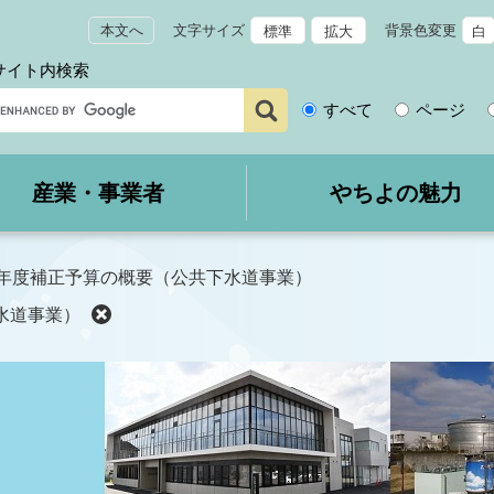
本文へ
文字サイズ
背景色変更
標準
拡大
白
サイト内検索
サ
すべて
ページ
イ
ト
内
産業・事業者
やちよの魅力
検
索
5年度補正予算の概要（公共下水道事業）
水道事業）