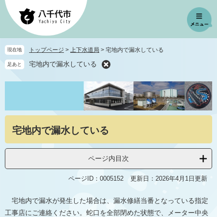
ペ
メ
ー
ニ
ジ
ュ
の
ー
先
を
トップページ
>
上下水道局
>
宅地内で漏水している
現在地
頭
飛
宅地内で漏水している
足あと
で
ば
す
し
。
て
本
文
へ
本
宅地内で漏水している
文
ページ内目次
ページID：0005152
更新日：2026年4月1日更新
宅地内で漏水が発生した場合は、漏水修繕当番となっている指定
工事店にご連絡ください。蛇口を全部閉めた状態で、メーター中央