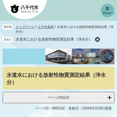
ペ
メ
ー
ニ
ジ
ュ
の
ー
先
を
トップページ
>
上下水道局
>
水道水における放射性物質測定結果（浄
現在地
頭
飛
水分）
で
ば
水道水における放射性物質測定結果（浄水分）
足あと
す
し
。
て
本
文
へ
本
水道水における放射性物質測定結果（浄水
文
分）
ページ内目次
ページID：0005192
更新日：2026年5月28日更新