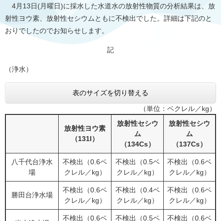
4月13日(月曜日)に採水した水道水の放射性物質の分析結果は、放
射性ヨウ素、放射性セシウムともに不検出でした。詳細は下記のと
おりでしたのでお知らせします。
記
（浄水）
表のサイズを切り替える
（単位：ベクレル／kg）
放射性セシウ
放射性セシウ
放射性ヨウ素
ム
ム
（131I）
（134Cs）
（137Cs）
八千代台浄水
不検出（0.6ベ
不検出（0.5ベ
不検出（0.6ベ
場
クレル／kg）
クレル／kg）
クレル／kg）
不検出（0.6ベ
不検出（0.4ベ
不検出（0.6ベ
勝田台浄水場
クレル／kg）
クレル／kg）
クレル／kg）
不検出（0.6ベ
不検出（0.5ベ
不検出（0.6ベ