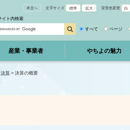
本文へ
文字サイズ
背景色変更
標準
拡大
白
サイト内検索
サ
すべて
ページ
イ
ト
内
産業・事業者
やちよの魅力
検
索
>
決算
>
決算の概要