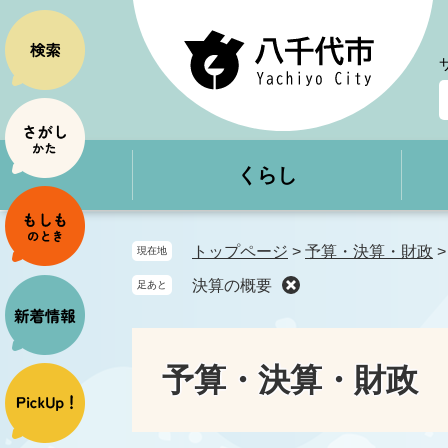
ペ
メ
ー
ニ
ジ
ュ
の
ー
先
を
頭
飛
で
ば
くらし
す
し
。
て
本
文
トップページ
>
予算・決算・財政
現在地
へ
決算の概要
足あと
予算・決算・財政