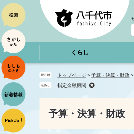
ペ
メ
ー
ニ
ジ
ュ
の
ー
先
を
頭
飛
で
ば
くらし
す
し
。
て
本
文
トップページ
>
予算・決算・財政
現在地
へ
指定金融機関
足あと
予算・決算・財政