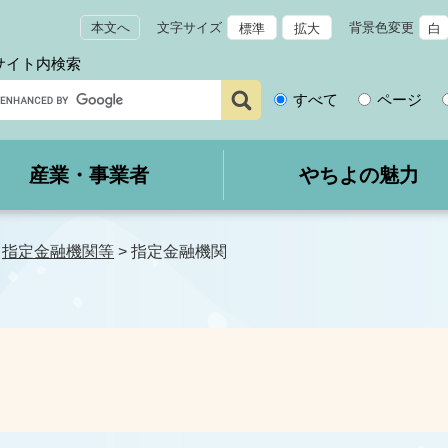
本文へ
文字サイズ
背景色変更
標準
拡大
白
サイト内検索
サ
すべて
ページ
イ
ト
内
産業・事業者
やちよの魅力
検
索
>
指定金融機関等
>
指定金融機関