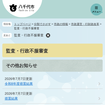
ペ
メ
ー
ニ
ジ
ュ
の
ー
先
を
トップページ
>
分類でさがす
>
市政の情報
>
市政運営・行財政改革
>
現在地
頭
飛
監査・行政不服審査
で
ば
監査・行政不服審査
足あと
す
し
。
て
本
本
監査・行政不服審査
文
文
へ
その他お知らせ
2026年7月7日更新
令和8年度措置結果
2026年7月7日更新
措置結果