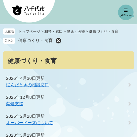
ペ
メ
ー
ニ
ジ
ュ
の
ー
先
を
トップページ
>
相談・窓口
>
健康・医療
>
健康づくり・食育
現在地
頭
飛
健康づくり・食育
足あと
で
ば
す
し
。
て
本
健康づくり・食育
本
文
文
へ
2026年4月30日更新
悩んだときの相談窓口
2025年12月8日更新
禁煙支援
2025年2月28日更新
オーバードーズについて
2023年3月29日更新