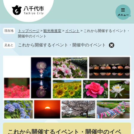
ペ
メ
ー
ニ
ジ
ュ
の
ー
先
を
トップページ
>
観光推進室
>
イベント
>
これから開催するイベント・
現在地
頭
飛
開催中のイベント
で
ば
これから開催するイベント・開催中のイベント
足あと
す
し
。
て
本
文
へ
本
これから開催するイベント・開催中のイベ
文