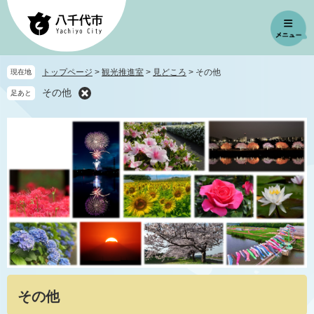
ペ
メ
ー
ニ
ジ
ュ
の
ー
先
を
トップページ
>
観光推進室
>
見どころ
>
その他
現在地
頭
飛
その他
足あと
で
ば
す
し
。
て
本
文
へ
本
その他
文