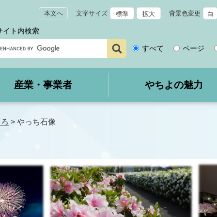
本文へ
文字サイズ
背景色変更
標準
拡大
白
サイト内検索
サ
すべて
ページ
イ
ト
内
産業・事業者
やちよの魅力
検
索
ころ
>
やっち石像