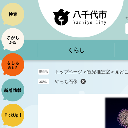
ペ
メ
ー
ニ
ジ
ュ
の
ー
先
を
頭
飛
で
ば
くらし
す
し
。
て
本
文
トップページ
>
観光推進室
>
見ど
現在地
へ
やっち石像
足あと