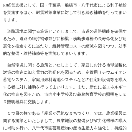
の経営支援として、国・千葉県・船橋市・八千代市による利子補給
を実施するほか、耐震対策事業に対して引き続き補助を行ってまい
ります。
道路環境に関する施策といたしまして、市道の道路機能を確保す
るため、道路の維持補修並びに橋梁・横断歩道橋の長寿命化及び耐
震化を推進するに当たり、維持管理コストの縮減を図りつつ、効率
的な整備・維持補修等を実施してまいります。
自然環境に関する施策といたしまして、家庭における地球温暖化
対策の推進に加え電力の強靭化を図るため、定置用リチウムイオン
蓄電システム、家庭用燃料電池システムなどの住宅用設備等を導入
する者に対し補助を行ってまいります。また、新たに省エネルギー
化の推進を図るため、市内小中学校及び義務教育学校の照明をＬＥ
Ｄ照明器具に交換します。
５つ目の柱である「産業が元気なまちづくり」では、農業振興に
関する施策といたしまして、農業施設の整備及び省力化機械の導入
に補助を行い、八千代市園芸農産物の産地生産力を強化し、持続的