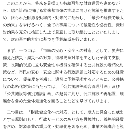
このことから、将来を見据えた持続可能な財政運営を進めなが
ら、総合計画に掲げる将来都市像の実現に向けた施策を推進するた
め、限られた財源を効率的・効果的に配分し、「最少の経費で最大
の効果」を挙げるべく、全ての事業について緊急性や必要性、費用
対効果を充分に検証した上で見直しに取り組むことといたしまし
て、次の基本的方針に基づき予算編成を行いました。
まず、一つ目は、「市民の安心・安全への対応」として、災害に
備えた防災・減災への対策、待機児童対策を主とした子育て支援
策、長期的視点に立ち安全性や機能を確保する公共施設の老朽化対
策など、市民の安心・安全に関する行政課題に対応するための経費
について、優先度を考慮し、適切に予算要求するとともに、公共施
設の老朽化対策に当たっては、「公共施設等総合管理計画」及び
「公共施設等個別施設計画」の趣旨に則り、公共施設の再配置、統
廃合を含めた全体最適化を図ることなどを挙げております。
二つ目は、「財政健全化への対応」として、歳入に見合った歳出
とする原則のもと、行政サービスのあり方を再検討し、義務的経費
を含め、対象事業の重点化・効率化を図るため、事業の統廃合も視