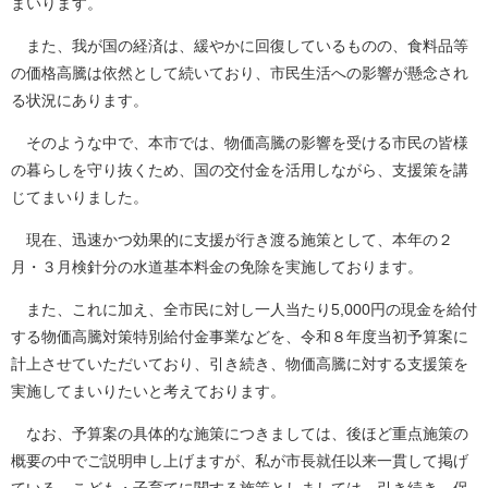
まいります。
また、我が国の経済は、緩やかに回復しているものの、食料品等
の価格高騰は依然として続いており、市民生活への影響が懸念され
る状況にあります。
そのような中で、本市では、物価高騰の影響を受ける市民の皆様
の暮らしを守り抜くため、国の交付金を活用しながら、支援策を講
じてまいりました。
現在、迅速かつ効果的に支援が行き渡る施策として、本年の２
月・３月検針分の水道基本料金の免除を実施しております。
また、これに加え、全市民に対し一人当たり5,000円の現金を給付
する物価高騰対策特別給付金事業などを、令和８年度当初予算案に
計上させていただいており、引き続き、物価高騰に対する支援策を
実施してまいりたいと考えております。
なお、予算案の具体的な施策につきましては、後ほど重点施策の
概要の中でご説明申し上げますが、私が市長就任以来一貫して掲げ