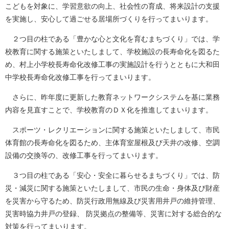
こどもを対象に、学習意欲の向上、社会性の育成、将来設計の支援
を実施し、安心して過ごせる居場所づくりを行ってまいります。
２つ目の柱である「豊かな心と文化を育むまちづくり」では、学
校教育に関する施策といたしまして、学校施設の長寿命化を図るた
め、村上小学校長寿命化改修工事の実施設計を行うとともに大和田
中学校長寿命化改修工事を行ってまいります。
さらに、昨年度に更新した教育ネットワークシステムを基に業務
内容を見直すことで、学校教育のＤＸ化を推進してまいります。
スポーツ・レクリエーションに関する施策といたしまして、市民
体育館の長寿命化を図るため、主体育室屋根及び天井の改修、空調
設備の交換等の、改修工事を行ってまいります。
３つ目の柱である「安心・安全に暮らせるまちづくり」では、防
災・減災に関する施策といたしまして、市民の生命・身体及び財産
を災害から守るため、防災行政用無線及び災害用井戸の維持管理、
災害時協力井戸の登録、 防災拠点の整備等、災害に対する総合的な
対策を行ってまいります。