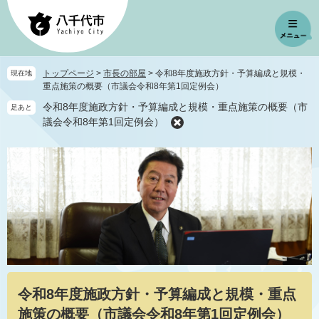
ペ
メ
ー
ニ
ジ
ュ
の
ー
先
を
トップページ
>
市長の部屋
>
令和8年度施政方針・予算編成と規模・
現在地
頭
飛
重点施策の概要（市議会令和8年第1回定例会）
で
ば
令和8年度施政方針・予算編成と規模・重点施策の概要（市
足あと
す
し
議会令和8年第1回定例会）
。
て
本
文
へ
本
令和8年度施政方針・予算編成と規模・重点
文
施策の概要（市議会令和8年第1回定例会）