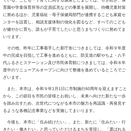
ている、こども・子育てに関する施策としましては、引き続き、保
育園や学童保育所等の定員拡充などの事業を展開し、待機児童対策
に努めるほか、児童福祉・母子保健両部門が連携するこども家庭セ
ンターを設置し、相談支援体制の強化を図るなど、すべてのこども
が健やかに育ち、誰もが子育てしたいと思うまちづくりに努めてま
いります。
その他、昨年に工事着手した新庁舎につきましては、令和９年度
中の完成を目指して工事を進めるともに、防災道の駅やちよ・八千
代ふるさとステーション及び市民体育館につきましては、令和８年
度中のリニューアルオープンに向けて整備を進めているところでご
ざいます。
また、本市は、令和９年1月1日に市制施行60周年を迎えますこと
から、この節目を市民の皆様とお祝いし、未来へ向けた新たな一歩
を踏み出すため、次世代につながる本市の魅力を再認識・再発見す
るような各種記念事業などを実施してまいります。
今後も、本市に「住み続けたい」、また、新たに「住みたい・行
きたい・働きたい」と思っていただけるまちを実現し、「選ばれる