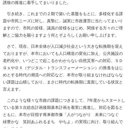
誘致の推進に着手してまいりました。
引き続き、これまでの２期で築いた基盤をもとに、多様化する課
題や市民ニーズに対し、真摯に、誠実に市政運営に当たってまいり
ますので、市民の皆様、議員の皆様をはじめ、関係する方々のご理
解とご協力を賜りますよう何とぞよろしくお願い申し上げます。
さて、現在、日本全体が人口減少社会という大きな転換期を迎え
ておりますが、本市においても人口構造の変化に加え、公共施設の
老朽化や、いつどこで起こるかわからない自然災害への対応、ＳＤ
ＧｓやＤＸ（デジタル・トランスフォーメーション）の推進をはじ
めとする時代の潮流への対応など、本市が取り組まなければならな
い課題は山積しており、まさに時代の転換期に直面している状況と
言えます。
このような様々な市政の課題につきまして、7年度からスタートし
ている第５次総合計画後期基本計画を着実に推進し、対応を図ると
ともに、本市が目指す将来都市像「人がつながり 未来につなぐ
緑豊かな 笑顔あふれるまち やちよ」の実現に向け、取り組んで