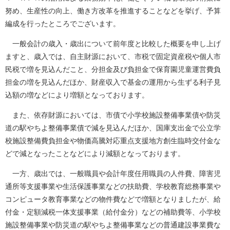
努め、生産性の向上、働き方改革を推進することなどを挙げ、予算
編成を行ったところでございます。
一般会計の歳入・歳出について前年度と比較した概要を申し上げ
ますと、歳入では、自主財源において、市税で固定資産税や個人市
民税で増を見込んだこと、分担金及び負担金で保育園児童運営費負
担金の増を見込んだほか、財産収入で基金の運用から生ずる利子見
込額の増などにより増額となっております。
また、依存財源においては、市債で小学校施設整備事業債や防災
道の駅やちよ整備事業債で減を見込んだほか、国庫支出金で公立学
校施設整備費負担金や物価高騰対応重点支援地方創生臨時交付金な
どで減となったことなどにより減額となっております。
一方、歳出では、一般職員や会計年度任用職員の人件費、障害児
通所等支援事業や生活保護事業などの扶助費、学校教育総務事業や
コンピュータ教育事業などの物件費などで増額となりましたが、給
付金・定額減税一体支援事業（給付金分）などの補助費等、小学校
施設整備事業や防災道の駅やちよ整備事業などの普通建設事業費な