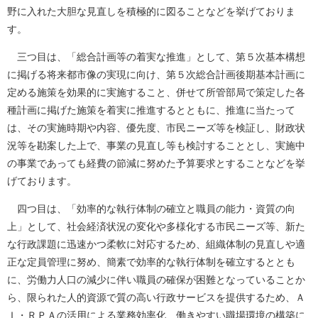
野に入れた大胆な見直しを積極的に図ることなどを挙げておりま
す。
三つ目は、「総合計画等の着実な推進」として、第５次基本構想
に掲げる将来都市像の実現に向け、第５次総合計画後期基本計画に
定める施策を効果的に実施すること、併せて所管部局で策定した各
種計画に掲げた施策を着実に推進するとともに、推進に当たって
は、その実施時期や内容、優先度、市民ニーズ等を検証し、財政状
況等を勘案した上で、事業の見直し等も検討することとし、実施中
の事業であっても経費の節減に努めた予算要求とすることなどを挙
げております。
四つ目は、「効率的な執行体制の確立と職員の能力・資質の向
上」として、社会経済状況の変化や多様化する市民ニーズ等、新た
な行政課題に迅速かつ柔軟に対応するため、組織体制の見直しや適
正な定員管理に努め、簡素で効率的な執行体制を確立するととも
に、労働力人口の減少に伴い職員の確保が困難となっていることか
ら、限られた人的資源で質の高い行政サービスを提供するため、Ａ
Ｉ・ＲＰＡの活用による業務効率化、働きやすい職場環境の構築に