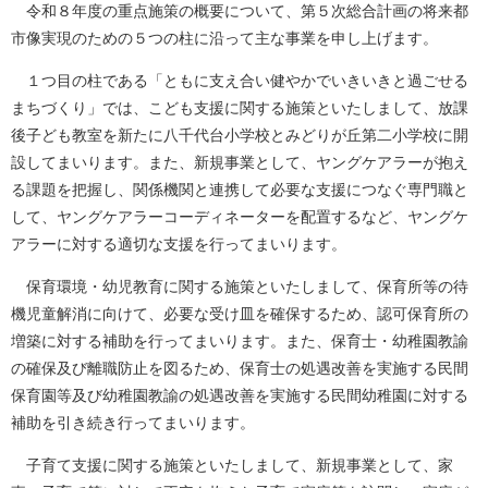
令和８年度の重点施策の概要について、第５次総合計画の将来都
市像実現のための５つの柱に沿って主な事業を申し上げます。
１つ目の柱である「ともに支え合い健やかでいきいきと過ごせる
まちづくり」では、こども支援に関する施策といたしまして、放課
後子ども教室を新たに八千代台小学校とみどりが丘第二小学校に開
設してまいります。また、新規事業として、ヤングケアラーが抱え
る課題を把握し、関係機関と連携して必要な支援につなぐ専門職と
して、ヤングケアラーコーディネーターを配置するなど、ヤングケ
アラーに対する適切な支援を行ってまいります。
保育環境・幼児教育に関する施策といたしまして、保育所等の待
機児童解消に向けて、必要な受け皿を確保するため、認可保育所の
増築に対する補助を行ってまいります。また、保育士・幼稚園教諭
の確保及び離職防止を図るため、保育士の処遇改善を実施する民間
保育園等及び幼稚園教諭の処遇改善を実施する民間幼稚園に対する
補助を引き続き行ってまいります。
子育て支援に関する施策といたしまして、新規事業として、家