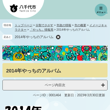
ペ
メ
ー
ニ
ジ
ュ
の
ー
先
を
トップページ
>
分類でさがす
>
市政の情報
>
市の概要
>
イメージキャ
現在地
頭
飛
ラクター
>
「やっち」情報局
>
2014年やっちのアルバム
で
ば
2014年やっちのアルバム
足あと
す
し
。
て
本
文
へ
本
2014年やっちのアルバム
文
ページ内目次
ページID：0001464
更新日：2023年3月30日更新