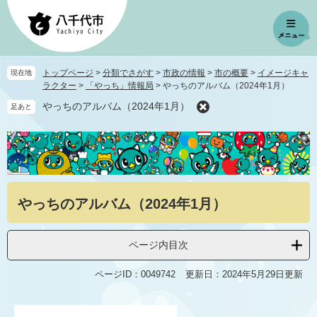
ペ
メ
ー
ニ
ジ
ュ
の
ー
先
を
トップページ
>
分類でさがす
>
市政の情報
>
市の概要
>
イメージキャ
現在地
頭
飛
ラクター
>
「やっち」情報局
>
やっちのアルバム（2024年1月）
で
ば
やっちのアルバム（2024年1月）
足あと
す
し
。
て
本
文
へ
本
やっちのアルバム（2024年1月）
文
ページ内目次
ページID：0049742
更新日：2024年5月29日更新