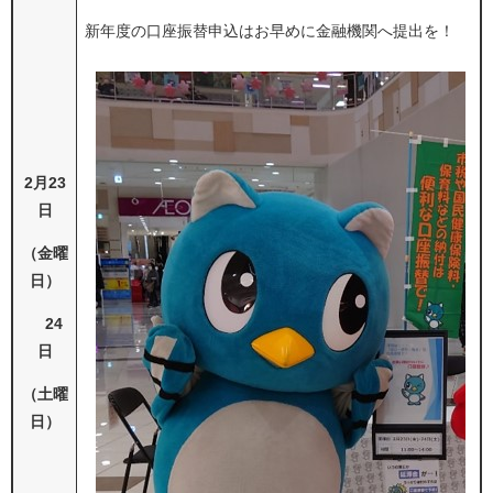
新年度の口座振替申込はお早めに金融機関へ提出を！
2月23
日
（金曜
日）
24
日
（土曜
日）