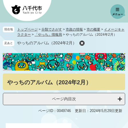
ペ
メ
ー
ニ
ジ
ュ
の
ー
先
を
トップページ
>
分類でさがす
>
市政の情報
>
市の概要
>
イメージキャ
現在地
頭
飛
ラクター
>
「やっち」情報局
>
やっちのアルバム（2024年2月）
で
ば
やっちのアルバム（2024年2月）
足あと
す
し
。
て
本
文
へ
本
やっちのアルバム（2024年2月）
文
ページ内目次
ページID：0049746
更新日：2024年5月29日更新