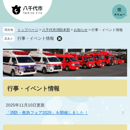
ペ
メ
ー
ニ
ジ
ュ
の
ー
先
を
トップページ
>
八千代市消防本部
>
お知らせ
>
行事・イベント情報
現在地
頭
飛
行事・イベント情報
足あと
で
ば
す
し
。
て
本
文
へ
本
行事・イベント情報
文
2025年11月10日更新
「消防・救急フェア2025」を開催しました！