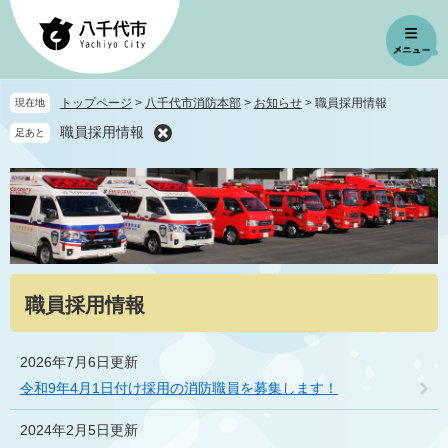
ペ
メ
ー
ニ
ジ
ュ
の
ー
先
を
トップページ
>
八千代市消防本部
>
お知らせ
>
職員採用情報
現在地
頭
飛
職員採用情報
足あと
で
ば
す
し
。
て
本
文
へ
本
職員採用情報
文
2026年7月6日更新
令和9年4月1日付け採用の消防職員を募集します！
2024年2月5日更新