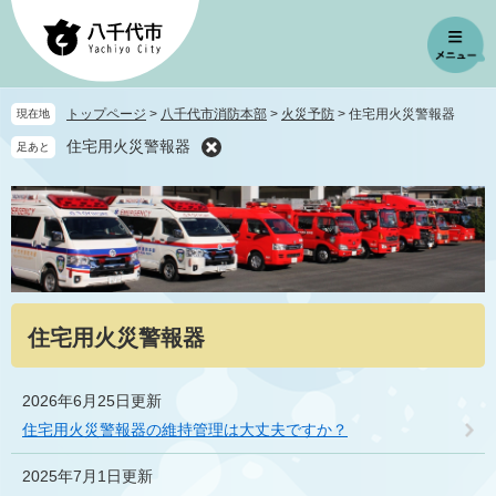
ペ
メ
ー
ニ
ジ
ュ
の
ー
先
を
トップページ
>
八千代市消防本部
>
火災予防
>
住宅用火災警報器
現在地
頭
飛
住宅用火災警報器
足あと
で
ば
す
し
。
て
本
文
へ
本
住宅用火災警報器
文
2026年6月25日更新
住宅用火災警報器の維持管理は大丈夫ですか？
2025年7月1日更新