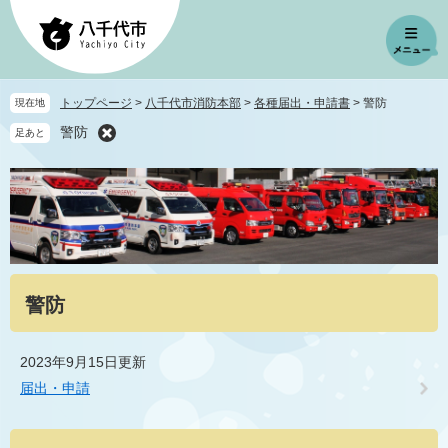
ペ
メ
ー
ニ
ジ
ュ
の
ー
先
を
トップページ
>
八千代市消防本部
>
各種届出・申請書
>
警防
現在地
頭
飛
警防
足あと
で
ば
す
し
。
て
本
文
へ
本
警防
文
2023年9月15日更新
届出・申請