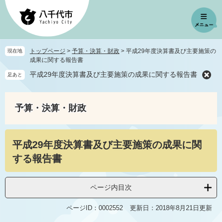
ペ
メ
ー
ニ
ジ
ュ
の
ー
先
を
トップページ
>
予算・決算・財政
>
平成29年度決算書及び主要施策の
現在地
頭
飛
成果に関する報告書
で
ば
平成29年度決算書及び主要施策の成果に関する報告書
足あと
す
し
。
て
本
予算・決算・財政
文
へ
本
平成29年度決算書及び主要施策の成果に関
文
する報告書
ページ内目次
ページID：0002552
更新日：2018年8月21日更新