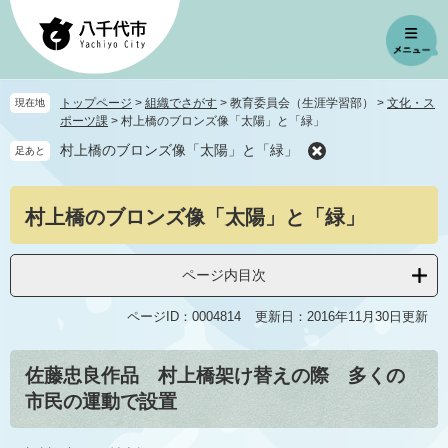
ペ
メ
ー
ニ
ジ
ュ
の
ー
先
を
トップページ
>
組織でさがす
>
教育委員会（生涯学習部）
>
文化・ス
現在地
頭
飛
ポーツ課
>
村上橋のブロンズ像「太陽」と「緑」
で
ば
村上橋のブロンズ像「太陽」と「緑」
足あと
す
し
。
て
本
本
村上橋のブロンズ像「太陽」と「緑」
文
文
へ
ページ内目次
ページID：0004814
更新日：2016年11月30日更新
佐藤忠良作品 村上橋架け替えの際 多くの
市民の運動で設置