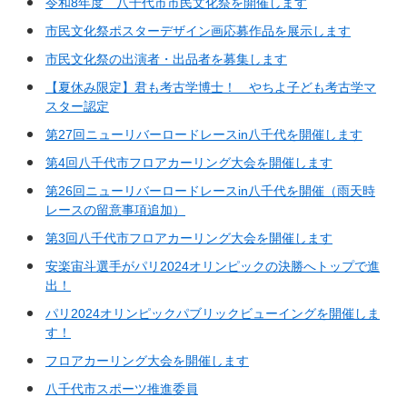
令和8年度 八千代市市民文化祭を開催します
市民文化祭ポスターデザイン画応募作品を展示します
市民文化祭の出演者・出品者を募集します
【夏休み限定】君も考古学博士！ やちよ子ども考古学マ
スター認定
第27回ニューリバーロードレースin八千代を開催します
第4回八千代市フロアカーリング大会を開催します
第26回ニューリバーロードレースin八千代を開催（雨天時
レースの留意事項追加）
第3回八千代市フロアカーリング大会を開催します
安楽宙斗選手がパリ2024オリンピックの決勝へトップで進
出！
パリ2024オリンピックパブリックビューイングを開催しま
す！
フロアカーリング大会を開催します
八千代市スポーツ推進委員