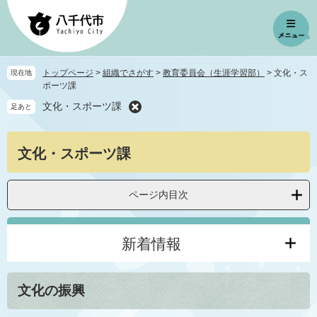
ペ
メ
ー
ニ
ジ
ュ
の
ー
先
を
トップページ
>
組織でさがす
>
教育委員会（生涯学習部）
>
文化・ス
現在地
頭
飛
ポーツ課
で
ば
文化・スポーツ課
足あと
す
し
。
て
本
本
文化・スポーツ課
文
文
へ
ページ内目次
新着情報
文化の振興