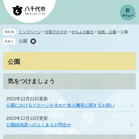
ペ
メ
ー
ニ
ジ
ュ
の
ー
先
を
トップページ
>
分類でさがす
>
やちよの魅力
>
自然・公園
>
公園
現在地
頭
飛
公園
足あと
で
ば
す
し
。
て
本
公園
本
文
文
へ
気をつけましょう
2022年12月12日更新
公園におけるドローンを含めた無人機等に関するお願い
2022年12月12日更新
公園緑地課へのよくあるお問合せ