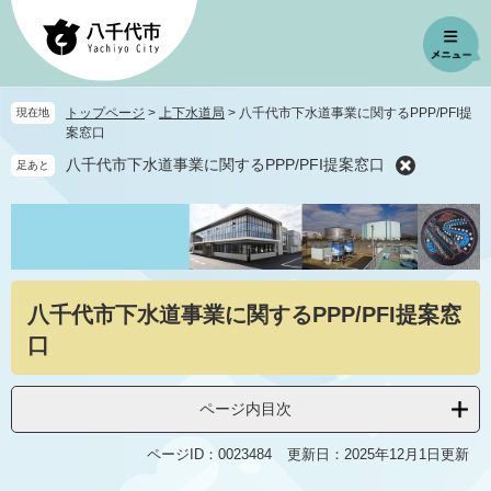
ペ
メ
ー
ニ
ジ
ュ
の
ー
先
を
トップページ
>
上下水道局
>
八千代市下水道事業に関するPPP/PFI提
現在地
頭
飛
案窓口
で
ば
八千代市下水道事業に関するPPP/PFI提案窓口
足あと
す
し
。
て
本
文
へ
本
八千代市下水道事業に関するPPP/PFI提案窓
文
口
ページ内目次
ページID：0023484
更新日：2025年12月1日更新