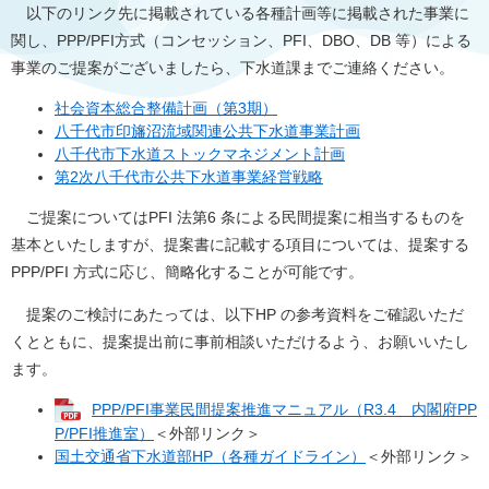
以下のリンク先に掲載されている各種計画等に掲載された事業に
関し、PPP/PFI方式（コンセッション、PFI、DBO、DB 等）による
事業のご提案がございましたら、下水道課までご連絡ください。
社会資本総合整備計画（第3期）
八千代市印旛沼流域関連公共下水道事業計画
八千代市下水道ストックマネジメント計画
第2次八千代市公共下水道事業経営戦略
ご提案についてはPFI 法第6 条による民間提案に相当するものを
基本といたしますが、提案書に記載する項目については、提案する
PPP/PFI 方式に応じ、簡略化することが可能です。
提案のご検討にあたっては、以下HP の参考資料をご確認いただ
くとともに、提案提出前に事前相談いただけるよう、お願いいたし
ます。
PPP/PFI事業民間提案推進マニュアル（R3.4 内閣府PP
P/PFI推進室）
＜外部リンク＞
国土交通省下水道部HP（各種ガイドライン）
＜外部リンク＞