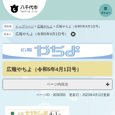
ペ
メ
ー
ニ
ジ
ュ
の
ー
先
を
トップページ
>
広報やちよ
>
広報やちよ（令和5年4月1日号）
現在地
頭
飛
広報やちよ（令和5年4月1日号）
足あと
で
ば
す
し
。
て
本
文
へ
本
広報やちよ（令和5年4月1日号）
文
ページ内目次
ページID：0030355
更新日：2023年4月1日更新