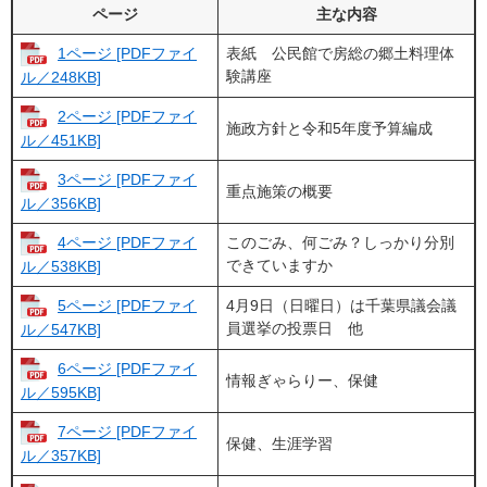
ページ
主な内容
1ページ [PDFファイ
表紙 公民館で房総の郷土料理体
験講座
ル／248KB]
2ページ [PDFファイ
施政方針と令和5年度予算編成
ル／451KB]
3ページ [PDFファイ
重点施策の概要
ル／356KB]
4ページ [PDFファイ
このごみ、何ごみ？しっかり分別
できていますか
ル／538KB]
5ページ [PDFファイ
4月9日（日曜日）は千葉県議会議
員選挙の投票日 他
ル／547KB]
6ページ [PDFファイ
情報ぎゃらりー、保健
ル／595KB]
7ページ [PDFファイ
保健、生涯学習
ル／357KB]