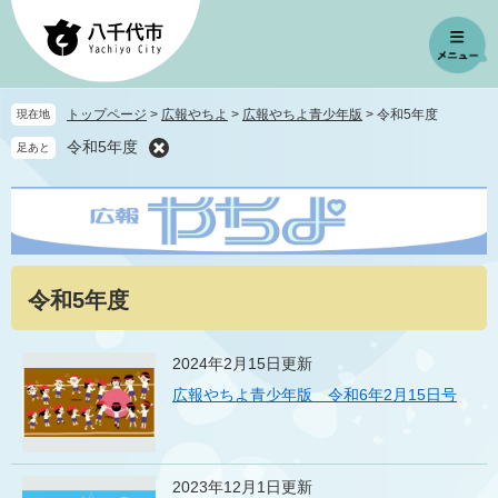
ペ
メ
ー
ニ
ジ
ュ
の
ー
先
を
トップページ
>
広報やちよ
>
広報やちよ青少年版
>
令和5年度
現在地
頭
飛
令和5年度
足あと
で
ば
す
し
。
て
本
文
へ
本
令和5年度
文
2024年2月15日更新
広報やちよ青少年版 令和6年2月15日号
2023年12月1日更新