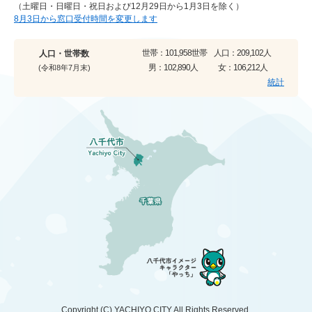
（土曜日・日曜日・祝日および12月29日から1月3日を除く）
8月3日から窓口受付時間を変更します
世帯：
101,958世帯
人口：
209,102人
人口・世帯数
男：
102,890人
女：
106,212人
(令和8年7月末)
統計
Copyright (C)
YACHIYO CITY
All Rights Reserved.