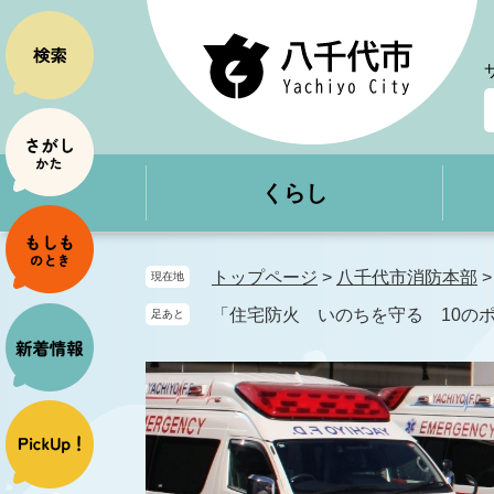
ペ
メ
ー
ニ
ジ
ュ
の
ー
先
を
頭
飛
で
ば
くらし
す
し
。
て
本
文
トップページ
>
八千代市消防本部
現在地
へ
「住宅防火 いのちを守る 10の
足あと