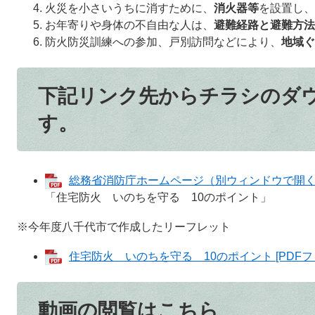
火災を小さいうちに消すために、
消火器等
を設置し、
お年寄りや身体の不自由な人は、
避難経路と避難方法
防火防災訓練への参加、戸別訪問などにより、
地域ぐ
下記リンク先からチラシのダ
す。
総務省消防庁ホームページ（別ウィンドウで開
「住宅防火 いのちを守る 10のポイント」
※今年度八千代市で作成したリーフレット
住宅防火 いのちを守る 10のポイント [PDFファ
動画の閲覧はこちら