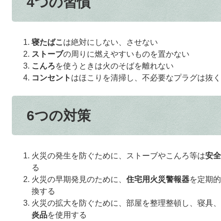
4つの習慣
寝たばこ
は絶対にしない、させない
ストーブ
の周りに燃えやすいものを置かない
こんろ
を使うときは火のそばを離れない
コンセント
はほこりを清掃し、不必要なプラグは抜く
6つの対策
火災の発生を防ぐために、ストーブやこんろ等は
安全
る
火災の早期発見のために、
住宅用火災警報器
を定期的
換する
火災の拡大を防ぐために、部屋を整理整頓し、寝具、
炎品
を使用する