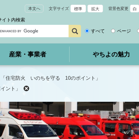
本文へ
文字サイズ
背景色変更
標準
拡大
白
サイト内検索
サ
すべて
ページ
イ
ト
内
産業・事業者
やちよの魅力
検
索
>
「住宅防火 いのちを守る 10のポイント」
ポイント」