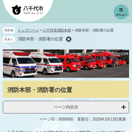
ペ
メ
ー
ニ
ジ
ュ
の
ー
先
を
トップページ
>
八千代市消防本部
>
消防本部・消防署の位置
現在地
頭
飛
消防本部・消防署の位置
足あと
で
ば
す
し
。
て
本
文
へ
本
消防本部・消防署の位置
文
ページ内目次
ページID：0005000
更新日：2025年3月13日更新