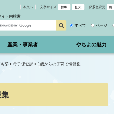
本文へ
文字サイズ
背景色変更
標準
拡大
白
サイト内検索
サ
すべて
ページ
イ
ト
内
産業・事業者
やちよの魅力
検
索
ども部
>
母子保健課
>
1歳からの子育て情報集
報集