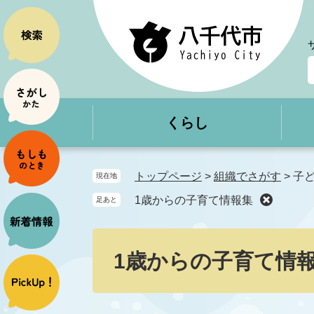
ペ
メ
ー
ニ
ジ
ュ
の
ー
先
を
頭
飛
で
ば
くらし
す
し
。
て
本
文
トップページ
>
組織でさがす
>
子
現在地
へ
1歳からの子育て情報集
足あと
本
文
1歳からの子育て情