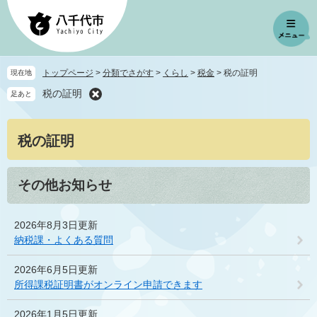
ペ
メ
ー
ニ
ジ
ュ
の
ー
先
を
トップページ
>
分類でさがす
>
くらし
>
税金
>
税の証明
現在地
頭
飛
税の証明
足あと
で
ば
す
し
。
て
本
税の証明
本
文
文
へ
その他お知らせ
2026年8月3日更新
納税課・よくある質問
2026年6月5日更新
所得課税証明書がオンライン申請できます
2026年1月5日更新