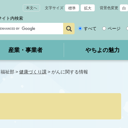
本文へ
文字サイズ
背景色変更
標準
拡大
白
サイト内検索
サ
すべて
ページ
イ
ト
内
産業・事業者
やちよの魅力
検
索
康福祉部
>
健康づくり課
>
がんに関する情報