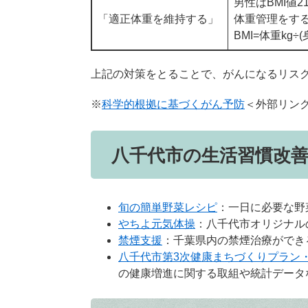
男性はBMI値2
「適正体重を維持する」
体重管理をす
BMI=体重kg÷(
上記の対策をとることで、がんになるリスク
※
科学的根拠に基づくがん予防
＜外部リン
八千代市の生活習慣改
旬の簡単野菜レシピ
：一日に必要な野
やちよ元気体操
：八千代市オリジナル
禁煙支援
：千葉県内の禁煙治療ができ
八千代市第3次健康まちづくりプラン
の健康増進に関する取組や統計データ