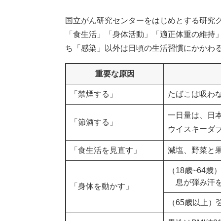
国立がん研究センターをはじめとする研究
「食生活」「身体活動」「適正体重の維持
ち「感染」以外は日頃の生活習慣にかかわ
重要な原因
「禁煙する」
たばこは吸わ
一日量は、日本
「節酒する」
ウイスキーダブ
「食生活を見直す」
減塩、野菜と
（18歳~64
息が弾み汗を
「身体を動かす」
（65歳以上）