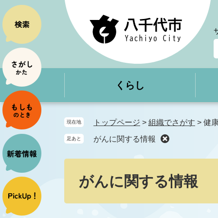
ペ
メ
ー
ニ
ジ
ュ
の
ー
先
を
頭
飛
で
ば
くらし
す
し
。
て
本
文
トップページ
>
組織でさがす
>
健
現在地
へ
がんに関する情報
足あと
本
文
がんに関する情報