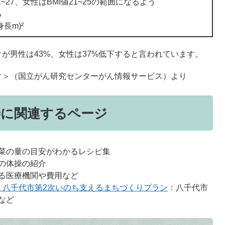
1~27、女性はBMI値21~25の範囲になるよう
る
身長m)²
が男性は43%、女性は37%低下すると言われています。
ク＞
（国立がん研究センターがん情報サービス）より
善に関連するページ
菜の量の目安がわかるレシピ集
の体操の紹介
る医療機関や費用など
・八千代市第2次いのち支えるまちづくりプラン
：八千代市
など