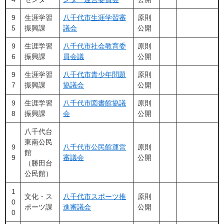
9
生涯学習
八千代市生涯学習審
原則
5
振興課
議会
公開
9
生涯学習
八千代市社会教育委
原則
6
振興課
員会議
公開
9
生涯学習
八千代市青少年問題
原則
7
振興課
協議会
公開
9
生涯学習
八千代市図書館協議
原則
8
振興課
会
公開
八千代台
東南公民
9
八千代市公民館運営
原則
館
9
審議会
公開
（勝田台
公民館）
1
文化・ス
八千代市スポーツ推
原則
0
ポーツ課
進審議会
公開
0