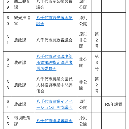
5
商工観光
八千代市産業振興審
原則
9
課
議会
公開
6
観光推進
八千代市観光振興懇
原則
0
室
談会
公開
原則
第
6
農政課
八千代市農政審議会
非公
2
1
開
号
八千代市経済環境部
第
6
非公
農政課
所管施設指定管理者
3
2
開
選考委員会
号
八千代市農業次世代
第
6
非公
農政課
人材投資事業中間評
2
3
開
価会
号
6
八千代市農業イノベ
原則
農政課
R5年設置
4
ーション計画協議会
公開
6
環境政策
原則
八千代市環境審議会
5
課
公開