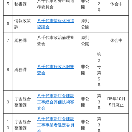
八千代市名誉市民選
非公
5
秘書課
2
休会中
考委員会
開
号
情報政策
八千代市情報化推進
原則
6
課
協議会
公開
八千代市政治倫理審
原則
7
総務課
休会中
査会
公開
第
2
八千代市行政不服審
非公
号
8
総務課
査会
開
第
5
号
八千代市新庁舎建設
第
庁舎総合
非公
R5年10月
9
工事総合評価技術審
3
整備課
開
5日廃止
査会
号
八千代市新庁舎建設
第
1
庁舎総合
非公
工事事業者選定委員
3
0
整備課
開
会​
号