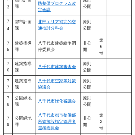
都市計画
原則
路整備プログラム改
課
公開
3
定会議
7
都市計画
北部エリア補完的交
原則
課
通検討分科会
公開
4
第
7
建築指導
八千代市建築紛争調
非公
6
5
課
停委員会
開
号
7
建築指導
原則
八千代市建築審査会
6
課
公開
7
建築指導
八千代市空家等対策
原則
7
課
協議会
公開
7
公園緑地
原則
八千代市緑化審議会
8
課
公開
八千代市都市整備部
第
7
公園緑地
非公
所管施設指定管理者
3
9
課
開
選考委員会
号