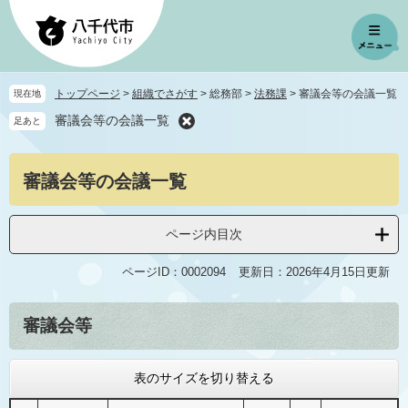
ペ
メ
ー
ニ
ジ
ュ
の
ー
先
を
トップページ
>
組織でさがす
>
総務部
>
法務課
>
審議会等の会議一覧
現在地
頭
飛
審議会等の会議一覧
足あと
で
ば
す
し
。
て
本
審議会等の会議一覧
本
文
文
へ
ページ内目次
ページID：0002094
更新日：2026年4月15日更新
審議会等
表のサイズを切り替える