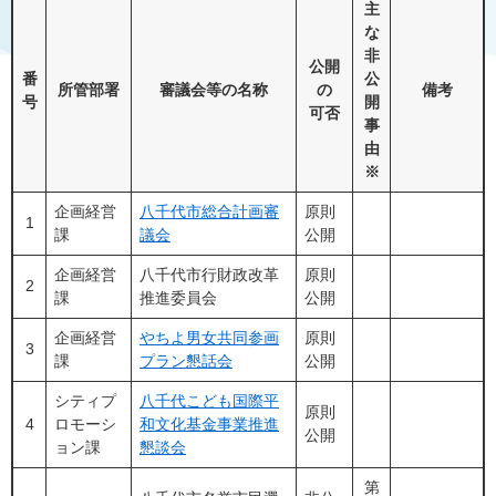
主
な
非
公開
番
公
所管部署
審議会等の名称
の
備考
号
開
可否
事
由
※
企画経営
八千代市総合計画審
原則
1
課
議会
公開
企画経営
八千代市行財政改革
原則
2
課
推進委員会
公開
企画経営
やちよ男女共同参画
原則
3
課
プラン懇話会
公開
シティプ
八千代こども国際平
原則
4
ロモーシ
和文化基金事業推進
公開
ョン課
懇談会
第