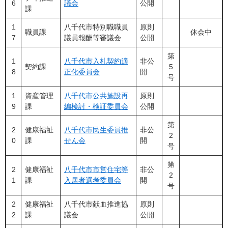
6
議会
公開
課
1
八千代市特別職職員
原則
職員課
休会中
7
議員報酬等審議会
公開
第
1
八千代市入札契約適
非公
契約課
5
8
正化委員会
開
号
1
資産管理
八千代市公共施設再
原則
9
課
編検討・検証委員会
公開
第
2
健康福祉
八千代市民生委員推
非公
2
0
課
せん会
開
号
第
2
健康福祉
八千代市市営住宅等
非公
2
1
課
入居者選考委員会
開
号
2
健康福祉
八千代市献血推進協
原則
2
課
議会
公開