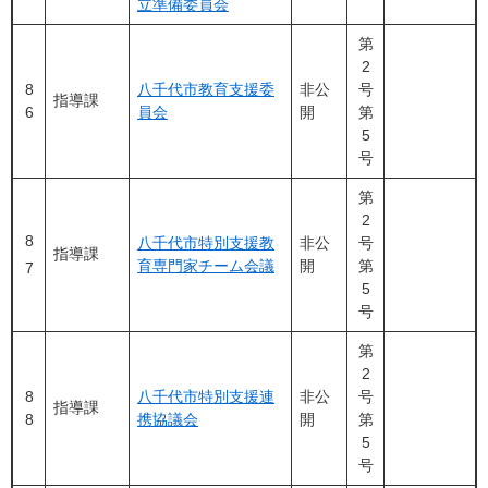
立準備委員会
第
2
8
八千代市教育支援委
非公
号
指導課
6
員会
開
第
5
号
第
2
8
八千代市特別支援教
非公
号
指導課
育専門家チーム会議
開
第
7
5
号
第
2
8
八千代市特別支援連
非公
号
指導課
8
携協議会
開
第
5
号