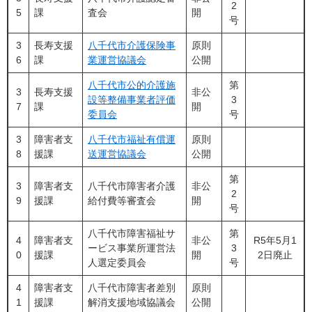
2
5
課
査会
開
号
3
長寿支援
八千代市介護保険事
原則
6
課
業運営協議会
公開
八千代市公的介護施
第
3
長寿支援
非公
設等整備事業者評価
3
7
課
開
委員会
号
3
障害者支
八千代市福祉有償運
原則
8
援課
送運営協議会
公開
第
3
障害者支
八千代市障害者介護
非公
2
9
援課
給付費等審査会
開
号
八千代市障害福祉サ
第
4
障害者支
非公
R5年5月1
ービス事業所運営法
3
0
援課
開
2日廃止
人選定委員会
号
4
障害者支
八千代市障害者差別
原則
1
援課
解消支援地域協議会
公開