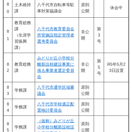
8
土木維持
八千代市自転車等駐
原則
休会中
課
車対策協議会
公開
0
教育総務
課
八千代市教育委員会
第
8
非公
（生涯学
所管施設指定管理者
3
開
1
習振興
選考委員会
号
課）
みどりが丘小学校分
第
8
教育総務
離新設校建設事業に
非公
R5年5月2
5
2
課
係る事業者選定委員
開
3日設置
号
会
8
八千代市通学区域審
原則
学務課
3
議会
公開
8
八千代市学校適正配
原則
学務課
4
置検討委員会
公開
（仮称）みどりが丘
8
原則
学務課
小学校分離新設校設
5
公開