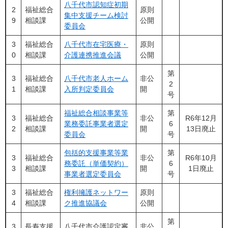
八千代市認知症初期
2
福祉総合
原則
集中支援チーム検討
9
相談課
公開
委員会
3
福祉総合
八千代市在宅医療・
原則
0
相談課
介護連携推進会議
公開
第
3
福祉総合
八千代市老人ホーム
非公
2
1
相談課
入所判定委員会
開
号
福祉総合相談事業等
第
3
福祉総合
非公
R6年12月
業務委託事業者選定
6
2
相談課
開
13日廃止
委員会
号
包括的支援事業等業
第
3
福祉総合
非公
R6年10月
務委託（単価契約）
6
3
相談課
開
1日廃止
事業者選定委員会
号
3
福祉総合
権利擁護ネットワー
原則
4
相談課
ク推進協議会
公開
第
3
長寿支援
八千代市介護認定審
非公