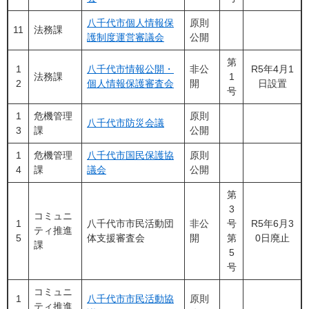
八千代市個人情報保
原則
11
法務課
護制度運営審議会
公開
第
1
八千代市情報公開・
非公
R5年4月1
法務課
1
2
個人情報保護審査会
開
日設置
号
1
危機管理
原則
八千代市防災会議
3
課
公開
1
危機管理
八千代市国民保護協
原則
4
課
議会
公開
第
3
コミュニ
1
八千代市市民活動団
非公
号
R5年6月3
ティ推進
5
体支援審査会
開
第
0日廃止
課
5
号
コミュニ
1
八千代市市民活動協
原則
ティ推進