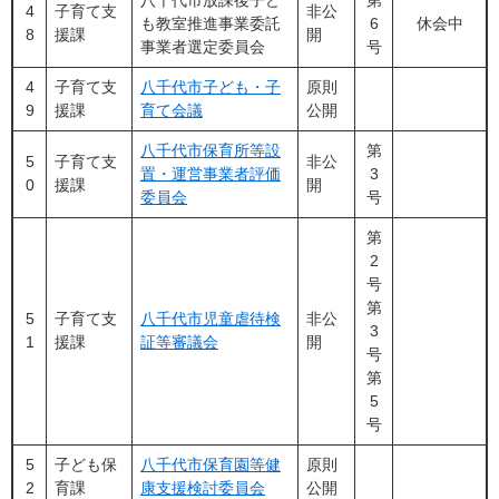
八千代市放課後子ど
第
4
子育て支
非公
も教室推進事業委託
6
休会中
8
援課
開
事業者選定委員会
号
4
子育て支
八千代市子ども・子
原則
9
援課
育て会議
公開
八千代市保育所等設
第
5
子育て支
非公
置・運営事業者評価
3
0
援課
開
委員会
号
第
2
号
第
5
子育て支
八千代市児童虐待検
非公
3
1
援課
証等審議会​
開
号
第
5
号
5
子ども保
八千代市保育園等健
原則
2
育課
康支援検討委員会
公開