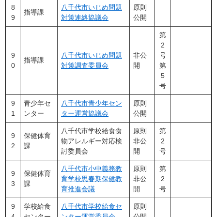
8
八千代市いじめ問題
原則
指導課
9
対策連絡協議会
公開
第
2
9
八千代市いじめ問題
非公
号
指導課
0
対策調査委員会
開
第
5
号
9
青少年セ
八千代市青少年セン
原則
1
ンター
ター運営協議会
公開
八千代市学校給食食
原則
第
9
保健体育
物アレルギー対応検
非公
2
2
課
討委員会
開
号
八千代市小中義務教
原則
第
9
保健体育
育学校思春期保健教
非公
2
3
課
育推進会議
開
号
9
学校給食
八千代市学校給食セ
原則
4
センター
ンター運営委員会
公開