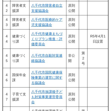
4
障害者支
八千代市障害者自立
原則
2
援課
支援協議会
公開
4
障害者支
八千代市医療的ケア
原則
3
援課
児支援協議会
公開
八千代市健康まちづ
4
健康づく
原則
R5年4月1
くりプラン推進・評
4
り課
公開
日設置
価委員会
第
4
健康づく
八千代市自殺対策連
非公
2
5
り課
絡協議会
開
号
八千代市国民健康保
4
国保年金
原則
険事業の運営に関す
6
課
公開
る協議会
八千代市放課後子ど
4
子育て支
原則
も対策事業運営委員
7
援課
公開
会​