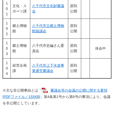
1
文化・ス
八千代市文化財審議
原則
0
ポーツ課
会
公開
1
1
郷土博物
八千代市立郷土博物
原則
0
館
館協議会
公開
2
1
郷土博物
八千代市史編さん委
原則
0
休会中
館
員会
公開
3
1
経営企画
八千代市上下水道事
原則
0
課
業運営審議会
公開
4
※主な非公開事由とは「
審議会等の会議の公開に関する要領
[PDFファイル／155KB]
」第4条第1号から第6号の事項により、会議
を非公開としています。