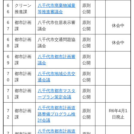
6
クリーン
八千代市廃棄物減量
原則
6
推進課
等推進審議会
公開
6
都市計画
八千代市住居表示審
原則
休会中
7
課
議会
公開
6
都市計画
八千代市交通問題協
原則
休会中
8
課
議会
公開
6
都市計画
八千代市都市計画審
原則
9
課
議会
公開
7
都市計画
八千代市地域公共交
原則
0
課
通会議
公開
7
都市計画
八千代市都市マスタ
原則
1
課
ープラン策定会議
公開
八千代市都市計画道
7
都市計画
原則
R6年4月1
路整備プログラム検
2
課
公開
日廃止
討会議
八千代市都市計画道
7