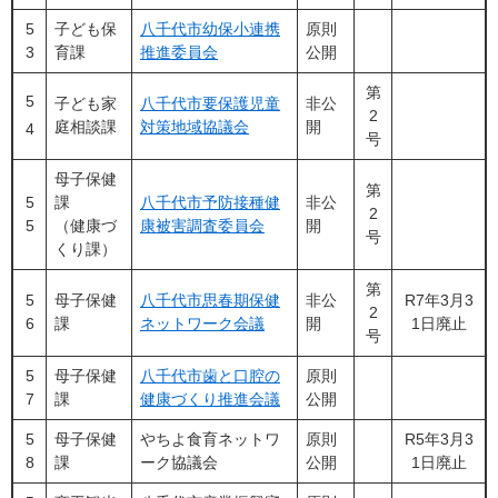
5
子ども保
八千代市幼保小連携
原則
3
育課
推進委員会
公開
第
5
子ども家
八千代市要保護児童
非公
2
庭相談課
対策地域協議会
開
4
号
母子保健
第
5
課
八千代市予防接種健
非公
2
5
（健康づ
康被害調査委員会
開
号
くり課）
第
5
母子保健
八千代市思春期保健
非公
R7年3月3
2
6
課
ネットワーク会議
開
1日廃止
号
5
母子保健
八千代市歯と口腔の
原則
7
課
健康づくり推進会議
公開
5
母子保健
やちよ食育ネットワ
原則
R5年3月3
8
課
ーク協議会
公開
1日廃止