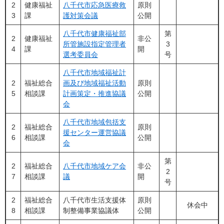
2
健康福祉
八千代市応急医療救
原則
3
課
護対策会議
公開
八千代市健康福祉部
第
2
健康福祉
非公
所管施設指定管理者
3
4
課
開
選考委員会
号
八千代市地域福祉計
2
福祉総合
画及び地域福祉活動
原則
5
相談課
計画策定・推進協議
公開
会
八千代市地域包括支
2
福祉総合
原則
援センター運営協議
6
相談課
公開
会
第
2
福祉総合
八千代市地域ケア会
非公
2
7
相談課
議
開
号
2
福祉総合
八千代市生活支援体
原則
休会中
8
相談課
制整備事業協議体
公開