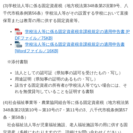
(3)学校法人等に係る固定資産税（地方税法第348条第2項第9号、八
千代市税条例第56条）学校法人等がその設置する学校において直接
保育または教育の用に供する固定資産等。
学校法人等に係る固定資産税非課税規定の適用申告書 [P
DFファイル／75KB]
学校法人等に係る固定資産税非課税規定の適用申告書
[Wordファイル／16KB]
※添付書類
法人としての認可証（県知事の認可を受けたもの・写し）
用途証明（県知事の証明のあるもの・写し）
該当する固定資産の所有者が学校法人等でない場合には、そ
れを無償貸与していることを証明する書類
(4)社会福祉事業等・農業協同組合等に係る固定資産税（地方税法第
348条第2項第10号～第10号の7・第11号の3、八千代市税条例第57
条・第58条）
社会福祉法人等が児童福祉施設、老人福祉施設等の用に供する固
定資産（多岐にわたりますので、詳細はお問い合わせください）。