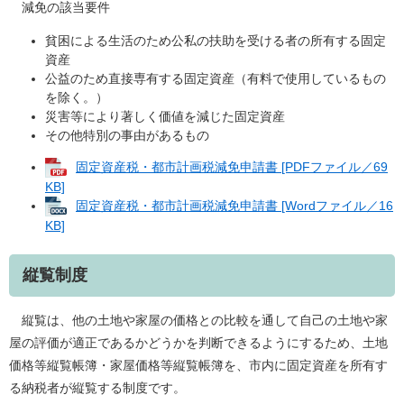
減免の該当要件
貧困による生活のため公私の扶助を受ける者の所有する固定
資産
公益のため直接専有する固定資産（有料で使用しているもの
を除く。）
災害等により著しく価値を減じた固定資産
その他特別の事由があるもの
固定資産税・都市計画税減免申請書 [PDFファイル／69
KB]
固定資産税・都市計画税減免申請書 [Wordファイル／16
KB]
縦覧制度
縦覧は、他の土地や家屋の価格との比較を通して自己の土地や家
屋の評価が適正であるかどうかを判断できるようにするため、土地
価格等縦覧帳簿・家屋価格等縦覧帳簿を、市内に固定資産を所有す
る納税者が縦覧する制度です。