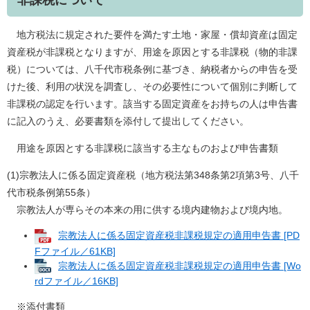
非課税について
地方税法に規定された要件を満たす土地・家屋・償却資産は固定
資産税が非課税となりますが、用途を原因とする非課税（物的非課
税）については、八千代市税条例に基づき、納税者からの申告を受
けた後、利用の状況を調査し、その必要性について個別に判断して
非課税の認定を行います。該当する固定資産をお持ちの人は申告書
に記入のうえ、必要書類を添付して提出してください。
用途を原因とする非課税に該当する主なものおよび申告書類
(1)宗教法人に係る固定資産税（地方税法第348条第2項第3号、八千
代市税条例第55条）
宗教法人が専らその本来の用に供する境内建物および境内地。
宗教法人に係る固定資産税非課税規定の適用申告書 [PD
Fファイル／61KB]
宗教法人に係る固定資産税非課税規定の適用申告書 [Wo
rdファイル／16KB]
※添付書類