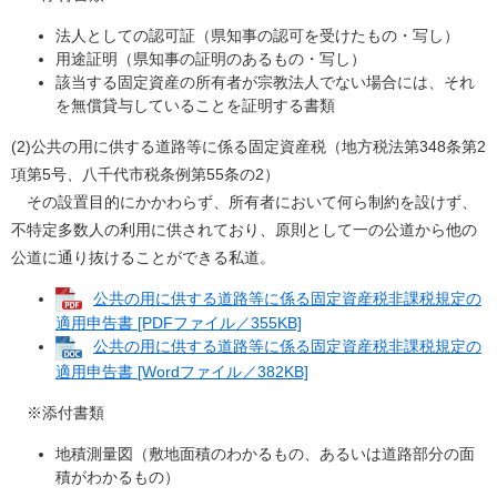
法人としての認可証（県知事の認可を受けたもの・写し）
用途証明（県知事の証明のあるもの・写し）
該当する固定資産の所有者が宗教法人でない場合には、それ
を無償貸与していることを証明する書類
(2)公共の用に供する道路等に係る固定資産税（地方税法第348条第2
項第5号、八千代市税条例第55条の2）
その設置目的にかかわらず、所有者において何ら制約を設けず、
不特定多数人の利用に供されており、原則として一の公道から他の
公道に通り抜けることができる私道。
公共の用に供する道路等に係る固定資産税非課税規定の
適用申告書 [PDFファイル／355KB]
公共の用に供する道路等に係る固定資産税非課税規定の
適用申告書 [Wordファイル／382KB]
※添付書類
地積測量図（敷地面積のわかるもの、あるいは道路部分の面
積がわかるもの）