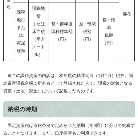
号
課税地
課税
備考
積
地目
都・軽
または
都・前年度
固・軽減
また
減
床面積
課税標準額
税額
は
税額
（平方
（円）
（円）
家屋
（円）
メート
種類
ル）
※この課税資産の内訳は、本年度の賦課期日（1月1日）現在、固
定資産課税台帳に所有者として登録された人で、課税の対象となる
資産（土地・家屋）について記載したものです。
納税の時期
固定資産税は市税条例で定められた納期（年4回）に分けて納税す
ることとなります。また、口座振替もご利用できます。