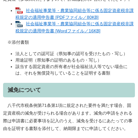
社会福祉事業等・農業協同組合等に係る固定資産税非課
税規定の適用申告書 [PDFファイル／80KB]
社会福祉事業等・農業協同組合等に係る固定資産税非課
税規定の適用申告書 [Wordファイル／16KB]
※添付書類
法人としての認可証（県知事の認可を受けたもの・写し）
用途証明（県知事の証明のあるもの・写し）
該当する固定資産の所有者が社会福祉法人等でない場合に
は、それを無償貸与していることを証明する書類
減免について
八千代市税条例第71条第1項に規定された要件を満たす場合、固
定資産税の減免が受けられる場合があります。減免の申請をされる
際は申請書に必要事項を記入のうえ、減免を受けるにあたっての事
由を証明する書類を添付して、納期限までに申請してください。