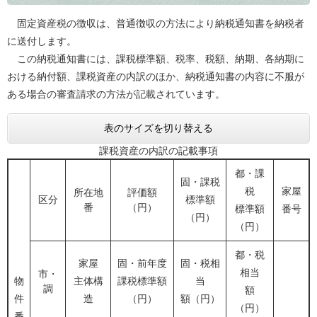
固定資産税の徴収は、普通徴収の方法により納税通知書を納税者
に送付します。
この納税通知書には、課税標準額、税率、税額、納期、各納期に
おける納付額、課税資産の内訳のほか、納税通知書の内容に不服が
ある場合の審査請求の方法が記載されています。
表のサイズを切り替える
課税資産の内訳の記載事項
都・課
固・課税
税
家屋
所在地
評価額
区分
標準額
番
（円）
標準額
番号
（円）
（円）
都・税
家屋
固・前年度
固・税相
相当
市・
物
主体構
課税標準額
当
調
額
件
造
（円）
額（円）
（円）
番