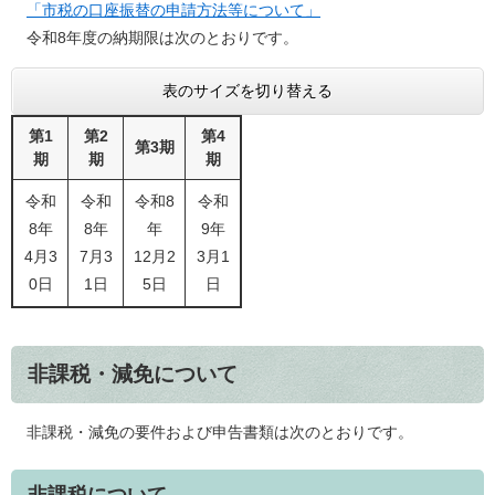
「市税の口座振替の申請方法等について」
令和8年度の納期限は次のとおりです。
表のサイズを切り替える
第1
第2
第4
第3期
期
期
期
令和
令和
令和8
令和
8年
8年
年
9年
4月3
7月3
12月2
3月1
0日
1日
5日
日
非課税・減免について
非課税・減免の要件および申告書類は次のとおりです。