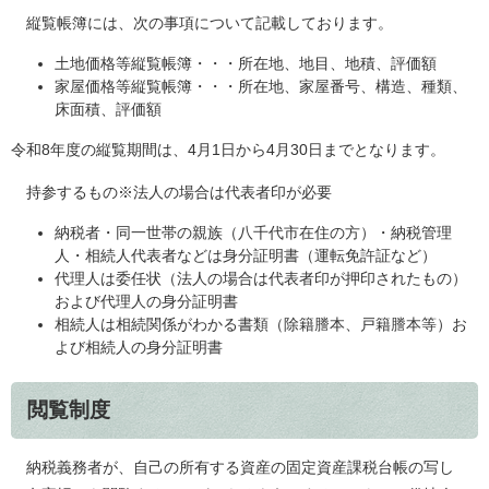
縦覧帳簿には、次の事項について記載しております。
土地価格等縦覧帳簿・・・所在地、地目、地積、評価額
家屋価格等縦覧帳簿・・・所在地、家屋番号、構造、種類、
床面積、評価額
令和8年度の縦覧期間は、4月1日から4月30日までとなります。
持参するもの※法人の場合は代表者印が必要
納税者・同一世帯の親族（八千代市在住の方）・納税管理
人・相続人代表者などは身分証明書（運転免許証など）
代理人は委任状（法人の場合は代表者印が押印されたもの）
および代理人の身分証明書
相続人は相続関係がわかる書類（除籍謄本、戸籍謄本等）お
よび相続人の身分証明書
閲覧制度
納税義務者が、自己の所有する資産の固定資産課税台帳の写し