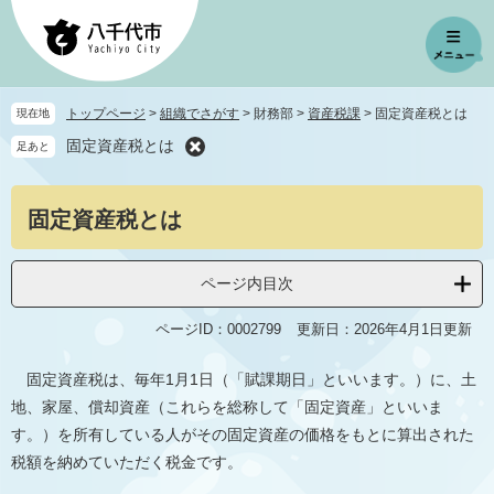
ペ
メ
ー
ニ
ジ
ュ
の
ー
先
を
トップページ
>
組織でさがす
>
財務部
>
資産税課
>
固定資産税とは
現在地
頭
飛
固定資産税とは
足あと
で
ば
す
し
。
て
本
固定資産税とは
本
文
文
へ
ページ内目次
ページID：0002799
更新日：2026年4月1日更新
固定資産税は、毎年1月1日（「賦課期日」といいます。）に、土
地、家屋、償却資産（これらを総称して「固定資産」といいま
す。）を所有している人がその固定資産の価格をもとに算出された
税額を納めていただく税金です。