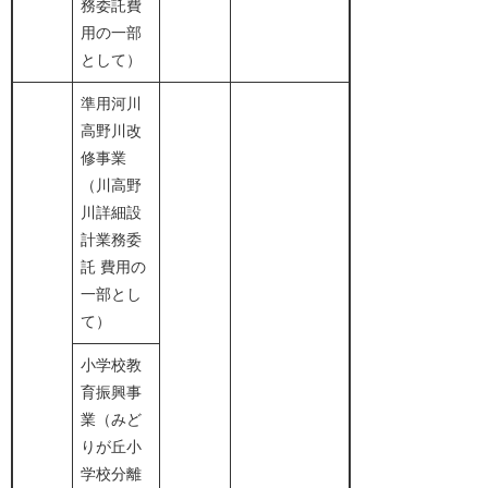
務委託費
用の一部
として）
準用河川
高野川改
修事業
（川高野
川詳細設
計業務委
託 費用の
一部とし
て）
小学校教
育振興事
業（みど
りが丘小
学校分離