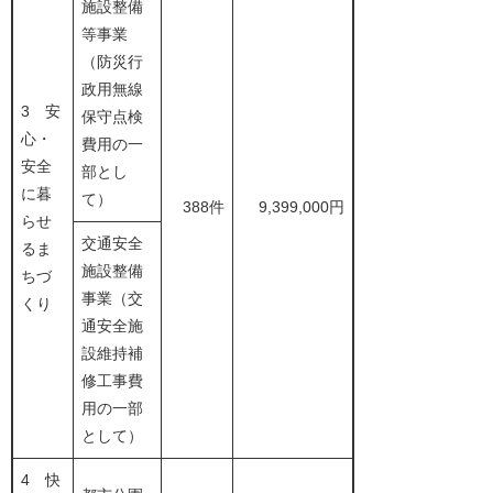
施設整備
等事業
（防災行
政用無線
3 安
保守点検
心・
費用の一
安全
部とし
に暮
て）
388件
9,399,000円
らせ
交通安全
るま
施設整備
ちづ
事業（交
くり
通安全施
設維持補
修工事費
用の一部
として）
4 快