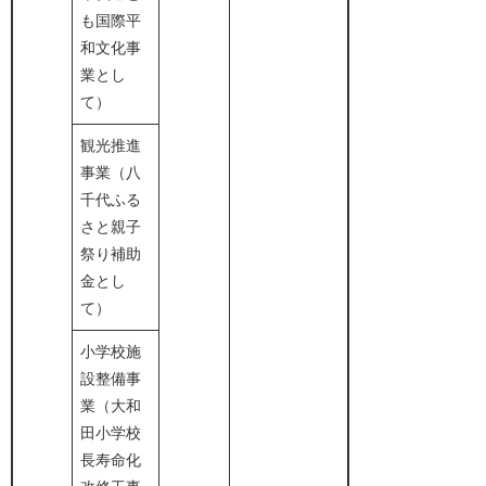
も国際平
和文化事
業とし
て）
観光推進
事業（八
千代ふる
さと親子
祭り補助
金とし
て）
小学校施
設整備事
業（大和
田小学校
長寿命化