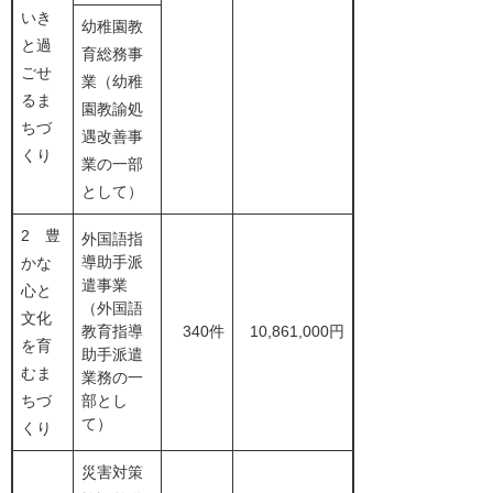
いき
幼稚園教
と過
育総務事
ごせ
業（幼稚
るま
園教諭処
ちづ
遇改善事
くり
業の一部
として）
2 豊
外国語指
導助手派
かな
遣事業
心と
（外国語
文化
教育指導
340件
10,861,000円
を育
助手派遣
むま
業務の一
ちづ
部とし
て）
くり
災害対策