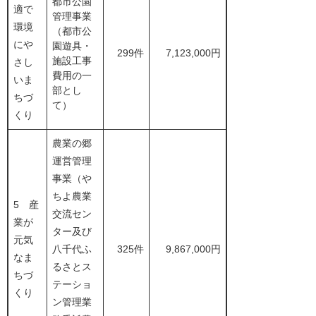
都市公園
適で
管理事業
環境
（都市公
にや
園遊具・
299件
7,123,000円
施設工事
さし
費用の一
いま
部とし
ちづ
て）
くり
農業の郷
運営管理
事業（や
ちよ農業
5 産
交流セン
業が
ター及び
元気
八千代ふ
325件
9,867,000円
なま
るさとス
ちづ
テーショ
くり
ン管理業