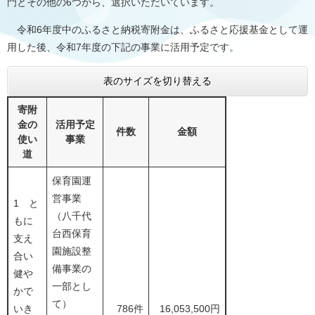
門とその他の6つから、選択いただいています。
令和6年度中のふるさと納税寄附金は、ふるさと応援基金として運
用した後、令和7年度の下記の事業に活用予定です。
表のサイズを切り替える
寄附
金の
活用予定
件数
金額
使い
事業
道
保育園運
営事業
1 と
（八千代
もに
台西保育
支え
園施設整
合い
備事業の
健や
一部とし
かで
て）
いき
786件
16,053,500円