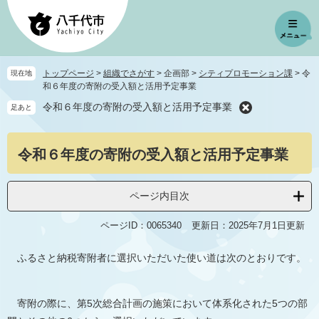
ペ
メ
ー
ニ
ジ
ュ
の
ー
先
を
トップページ
>
組織でさがす
>
企画部
>
シティプロモーション課
>
令
現在地
頭
飛
和６年度の寄附の受入額と活用予定事業
で
ば
令和６年度の寄附の受入額と活用予定事業
足あと
す
し
。
て
本
本
令和６年度の寄附の受入額と活用予定事業
文
文
へ
ページ内目次
ページID：0065340
更新日：2025年7月1日更新
ふるさと納税寄附者に選択いただいた使い道は次のとおりです。
寄附の際に、第5次総合計画の施策において体系化された5つの部