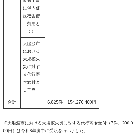
改修工事
に伴う仮
設校舎借
上費用と
して）
大船渡市
における
大規模火
災に対す
る代行寄
附受付と
して※
合計
6,825件
154,276,400円
※大船渡市における大規模火災に対する代行寄附受付（7件、200,0
00円）は令和6年度中に受渡を行いました。