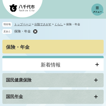
ペ
メ
ー
ニ
ジ
ュ
の
ー
先
を
トップページ
>
分類でさがす
>
くらし
>
保険・年金
現在地
頭
飛
保険・年金
足あと
で
ば
す
し
。
て
本
保険・年金
本
文
文
へ
新着情報
国民健康保険
国民年金