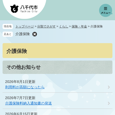
ペ
メ
ー
ニ
ジ
ュ
の
ー
先
を
トップページ
>
分類でさがす
>
くらし
>
保険・年金
>
介護保険
現在地
頭
飛
介護保険
足あと
で
ば
す
し
。
て
本
介護保険
本
文
文
へ
その他お知らせ
2026年8月1日更新
利用料が高額になったら
2026年7月7日更新
介護保険料納入通知書の発送
2026年6月15日更新