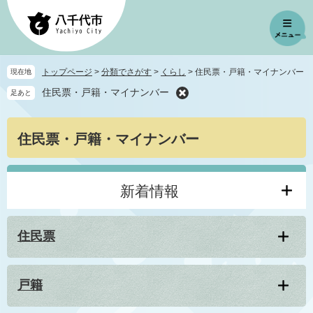
ペ
メ
ー
ニ
ジ
ュ
の
ー
先
を
トップページ
>
分類でさがす
>
くらし
>
住民票・戸籍・マイナンバー
現在地
頭
飛
住民票・戸籍・マイナンバー
足あと
で
ば
す
し
。
て
本
住民票・戸籍・マイナンバー
本
文
文
へ
新着情報
住民票
戸籍